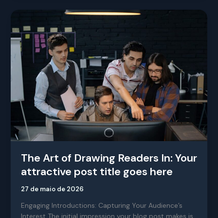
The
Art
of
Drawing
Readers
In:
Your
attractive
post
title
goes
here
The Art of Drawing Readers In: Your
attractive post title goes here
27 de maio de 2026
Engaging Introductions: Capturing Your Audience’s
Interest The initial impression your blog post makes is