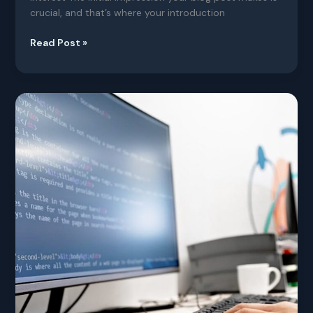
crucial, and that’s where your introduction
Read Post »
Mastering
the
First
Impression:
Your
intriguing
post
title
goes
here