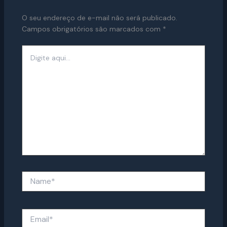
O seu endereço de e-mail não será publicado.
Campos obrigatórios são marcados com
*
Digite
aqui...
Name*
Email*